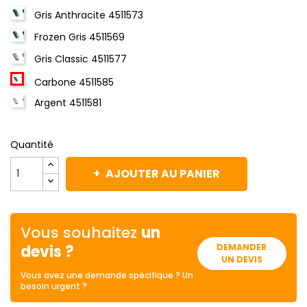
Gris Anthracite 4511573
Frozen Gris 4511569
Gris Classic 4511577
Carbone 4511585
Argent 4511581
Quantité
AJOUTER AU PANIER
Vous souhaitez
un
devis ?
DEMANDER
UN DEVIS
Vous avez une demande spécifique ? Un
besoin urgent ?