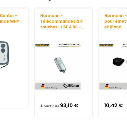
Center -
Hormann -
Hormann -
ande WHY
Télécommandes à 4
pour émett
touches- HSE 4 BS -...
et Blanc
93,10 €
10,42 €
À partir de