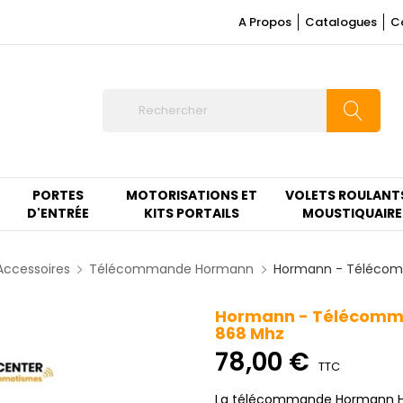
A Propos
Catalogues
C
PORTES
MOTORISATIONS ET
VOLETS ROULANT
D'ENTRÉE
KITS PORTAILS
MOUSTIQUAIRE
Accessoires
Télécommande Hormann
Hormann - Télécom
Hormann - Télécomma
868 Mhz
78,00 €
TTC
La télécommande Hormann HS