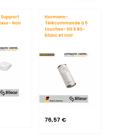
 Support
Hormann-
Hormann -
eur- Noir
Télécommande à 5
Télécomm
touches- HS 5 BS-
Portatif H
blanc et noir
9,37 €
76,57 €