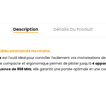
Description
Détails Du Produit
la télécommande Hormann
z
est l'outil idéal pour contrôler facilement vos motorisations d
nde compacte et ergonomique permet de piloter jusqu’à
4 appar
uence de 868 MHz
, elle garantit une portée optimale et une c