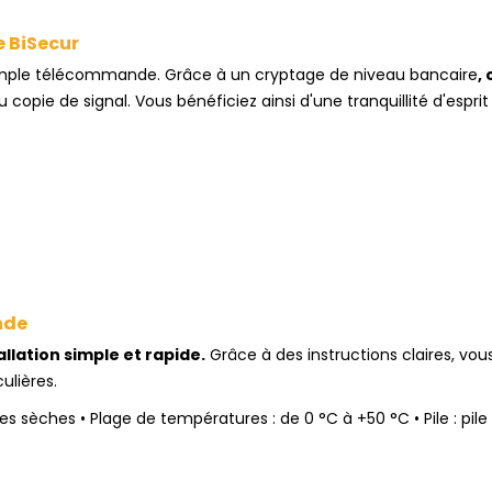
e BiSecur
simple télécommande. Grâce à un cryptage de niveau bancaire
,
c
pie de signal. Vous bénéficiez ainsi d'une tranquillité d'esprit 
nde
llation simple et rapide.
Grâce à des instructions claires, vou
lières.
s sèches • Plage de températures : de 0 °C à +50 °C • Pile : pile