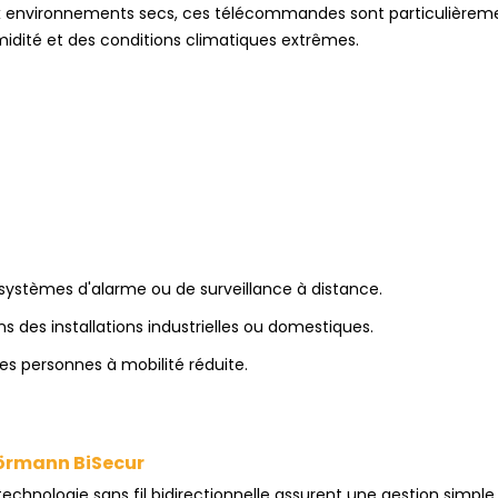
ux environnements secs, ces télécommandes sont particulièrem
umidité et des conditions climatiques extrêmes.
 systèmes d'alarme ou de surveillance à distance.
s des installations industrielles ou domestiques.
 personnes à mobilité réduite.
örmann BiSecur
ologie sans fil bidirectionnelle assurent une gestion simple, 