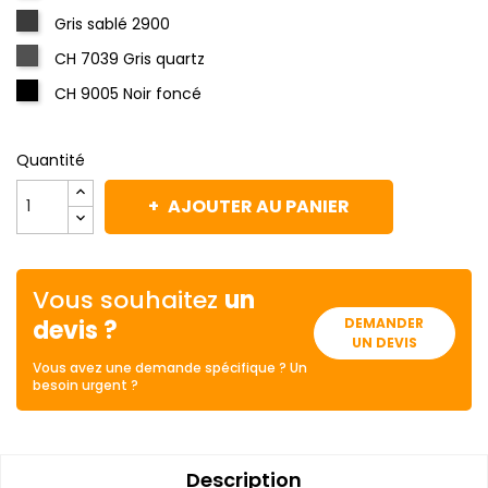
Gris sablé 2900
CH 7039 Gris quartz
CH 9005 Noir foncé
Quantité
AJOUTER AU PANIER
Vous souhaitez
un
devis ?
DEMANDER
UN DEVIS
Vous avez une demande spécifique ? Un
besoin urgent ?
Description