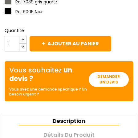
Ral 7039 gris quartz
Ral 9005 Noir
Quantité
AJOUTER AU PANIER
Vous souhaitez
un
devis ?
DEMANDER
UN DEVIS
Vous avez une demande spécifique ? Un
besoin urgent ?
Description
Détails Du Produit