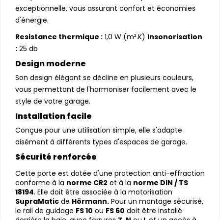
exceptionnelle, vous assurant confort et économies
d'énergie.
Resistance thermique :
1,0 W (m².K)
Insonorisation
:
25 db
Design moderne
Son design élégant se décline en plusieurs couleurs,
vous permettant de l'harmoniser facilement avec le
style de votre garage.
Installation facile
Conçue pour une utilisation simple, elle s'adapte
aisément à différents types d'espaces de garage.
Sécurité renforcée
Cette porte est dotée d'une protection anti-effraction
conforme à la
norme CR2
et à la
norme DIN / TS
18194
. Elle doit être associée à la motorisation
SupraMatic
de
Hörmann.
Pour un montage sécurisé,
le rail de guidage
FS 10
ou
FS 60
doit être installé
derrière la baie, avec ferrures
Z, N
ou
L
et un accès à