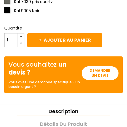
Ral 7039 gris quartz
Ral 9005 Noir
Quantité
AJOUTER AU PANIER
Vous souhaitez
un
devis ?
DEMANDER
UN DEVIS
Vous avez une demande spécifique ? Un
besoin urgent ?
Description
Détails Du Produit