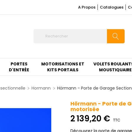
A Propos
Catalogues
C
PORTES
MOTORISATIONS ET
VOLETS ROULANT
D'ENTRÉE
KITS PORTAILS
MOUSTIQUAIRE
sectionnelle
Hormann
Hörmann - Porte de Garage Sectionn
Hörmann - Porte de G
motorisée
2 139,20 €
TTC
Découvrez la porte de garage