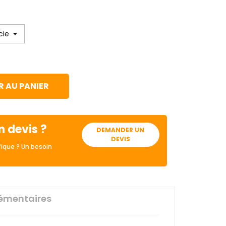
 AU PANIER
n devis ?
DEMANDER UN
DEVIS
ique ? Un besoin
émentaires