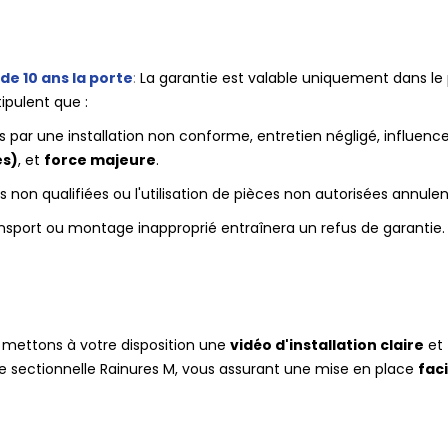
de 10 ans la porte
:
La garantie est valable uniquement dans l
tipulent que :
ar une installation non conforme, entretien négligé, influenc
es)
, et
force majeure
.
 non qualifiées ou l'utilisation de pièces non autorisées annule
sport ou montage inapproprié entraînera un refus de garantie.
mettons à votre disposition une
vidéo d'installation claire
et
ge sectionnelle Rainures M, vous assurant une mise en place
faci