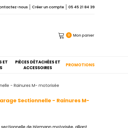
ontactez-nous
Créer un compte
05 45 21 84 39
Mon panier
0
S ET
PIÈCES DÉTACHÉES ET
PROMOTIONS
S
ACCESSOIRES
elle - Rainures M- motorisée
arage Sectionnelle - Rainures M-
 sectionnelle de Hörmann motorisée, alliant