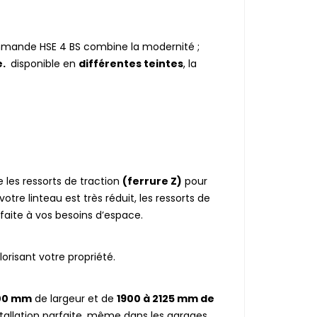
ommande HSE 4 BS combine la modernité ;
e.
disponible en
différentes teintes
, la
 les ressorts de traction
(ferrure Z)
pour
votre linteau est très réduit, les ressorts de
rfaite à vos besoins d’espace.
orisant votre propriété.
000 mm
de largeur et de
1900 à 2125 mm de
tallation parfaite, même dans les garages