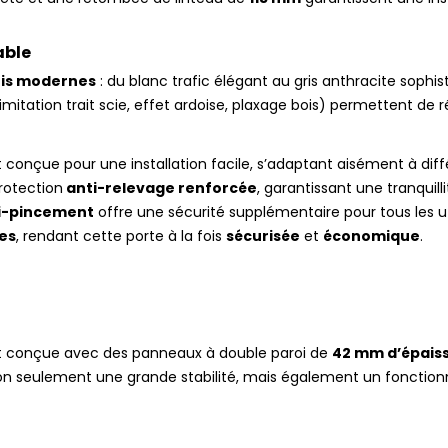
able
ris modernes
: du blanc trafic élégant au gris anthracite sophis
e, imitation trait scie, effet ardoise, plaxage bois) permettent d
conçue pour une installation facile, s’adaptant aisément à dif
rotection
anti-relevage renforcée
, garantissant une tranquill
i-pincement
offre une sécurité supplémentaire pour tous les uti
es
, rendant cette porte à la fois
sécurisée
et
économique
.
st conçue avec des panneaux à double paroi de
42 mm d’épais
on seulement une grande stabilité, mais également un fonction