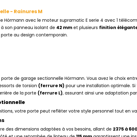
lle - Rainures M
 de Hörmann avec le moteur supramatic E serie 4 avec 1 téléc
 à son panneau isolant de
42 mm
et plusieurs
finition élégant
 porte au design contemporain.
la porte de garage sectionnelle Hörmann. Vous avez le choix entre
essorts de torsion
(ferrure N)
pour une installation optimale. Si 
rrière de la porte
(ferrure L)
, assurant ainsi une adaptation pa
ptionnelle
ons, votre porte peut refléter votre style personnel tout en val
ns
re des dimensions adaptées à vos besoins, allant de
2375 à 6
ôté et une retombée de linteau de
115 mm
garantissent une ins