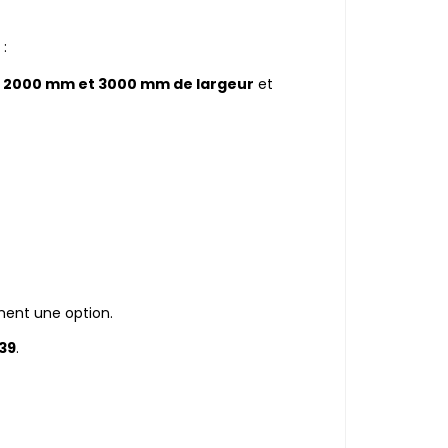
:
e
2000 mm et 3000 mm de largeur
et
dimensions suivantes :
t également une option.
 39
.