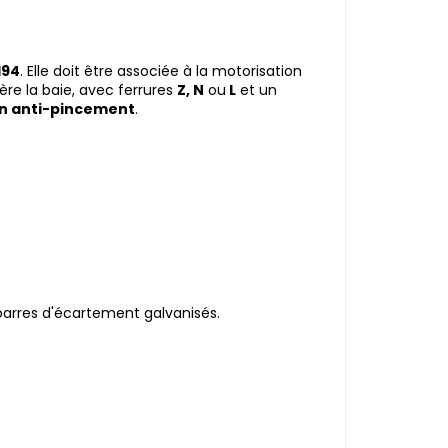
194
. Elle doit être associée à la motorisation
ière la baie, avec ferrures
Z, N
ou
L
et un
n anti-pincement
.
pincement.
barres d'écartement galvanisés.