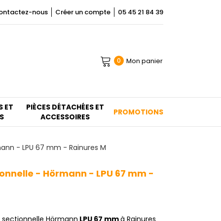
ontactez-nous
Créer un compte
05 45 21 84 39
Mon panier
0
S ET
PIÈCES DÉTACHÉES ET
PROMOTIONS
S
ACCESSOIRES
mann - LPU 67 mm - Rainures M
ionnelle - Hörmann - LPU 67 mm -
e sectionnelle Hörmann
LPU 67 mm
à Rainures