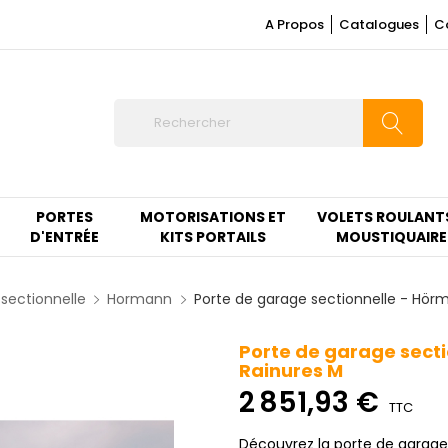
A Propos
Catalogues
C
PORTES
MOTORISATIONS ET
VOLETS ROULANT
D'ENTRÉE
KITS PORTAILS
MOUSTIQUAIRE
sectionnelle
Hormann
Porte de garage sectionnelle - Hör
Porte de garage sect
Rainures M
2 851,93 €
TTC
Découvrez la porte de garag