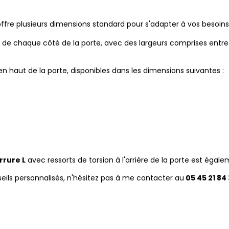
fre plusieurs dimensions standard pour s'adapter à vos besoins 
s de chaque côté de la porte, avec des largeurs comprises entr
situés en haut de la porte, disponibles dans les 
/2750/3000 mm
/2750/3000 mm
rrure L
avec ressorts de torsion à l'arrière de la porte es
eils personnalisés, n'hésitez pas à me contacter au
05 45 21 84