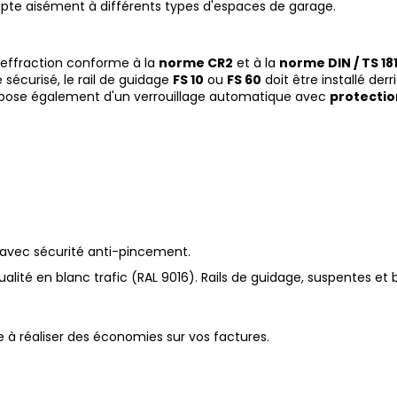
dapte aisément à différents types d'espaces de garage.
-effraction conforme à la
norme CR2
et à la
norme DIN / TS 18
écurisé, le rail de guidage
FS 10
ou
FS 60
doit être installé derr
ispose également d'un verrouillage automatique avec
protectio
 3
'acier galvanisé avec sécurité anti-
ité en blanc trafic (RAL 9016). Rails de guidage, suspentes et 
 à réaliser des économies sur vos factures.