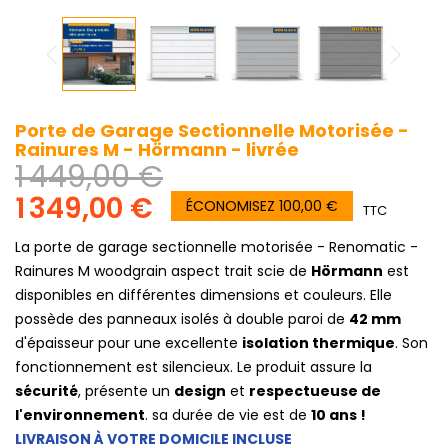
Porte de Garage Sectionnelle Motorisée -
Rainures M - Hörmann - livrée
1 449,00 €
1 349,00 €
ÉCONOMISEZ 100,00 €
TTC
La porte de garage sectionnelle motorisée - Renomatic -
Rainures M woodgrain aspect trait scie de
Hörmann
est
disponibles en différentes dimensions et couleurs. Elle
possède des panneaux isolés à double paroi de
42 mm
d'épaisseur pour une excellente
isolation thermique
. Son
fonctionnement est silencieux. Le produit assure la
sécurité
, présente un
design
et
respectueuse de
l'environnement
. sa durée de vie est de
10 ans !
LIVRAISON À VOTRE DOMICILE INCLUSE