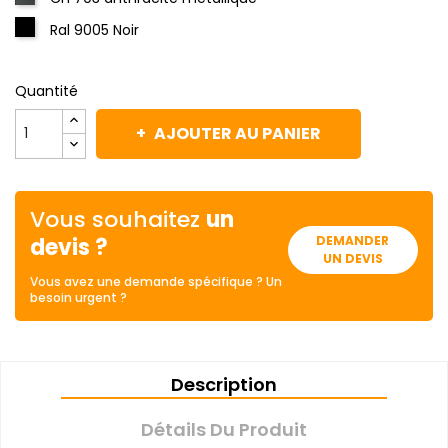
Ral 9005 Noir
Quantité
AJOUTER AU PANIER
Vous souhaitez
un
devis ?
DEMANDER
UN DEVIS
Vous avez une demande spécifique ? Un
besoin urgent ?
Description
Détails Du Produit