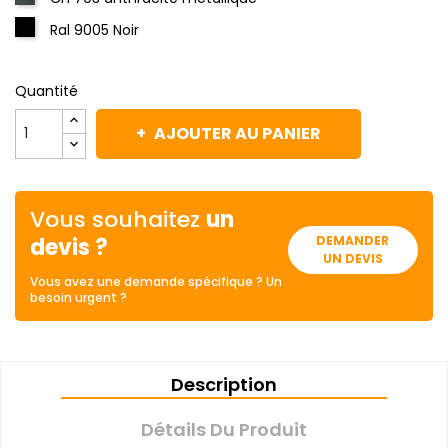
Ral 9005 Noir
Quantité
AJOUTER AU PANIER
Vous souhaitez
un
devis ?
DEMANDER
UN DEVIS
Vous avez une demande spécifique ? Un
besoin urgent ?
Description
Détails Du Produit