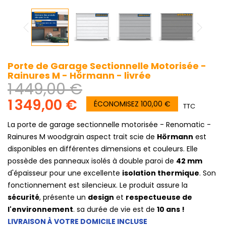
Porte de Garage Sectionnelle Motorisée -
Rainures M - Hörmann - livrée
1 449,00 €
1 349,00 €
ÉCONOMISEZ 100,00 €
TTC
La porte de garage sectionnelle motorisée - Renomatic -
Rainures M woodgrain aspect trait scie de
Hörmann
est
disponibles en différentes dimensions et couleurs. Elle
possède des panneaux isolés à double paroi de
42 mm
d'épaisseur pour une excellente
isolation thermique
. Son
fonctionnement est silencieux. Le produit assure la
sécurité
, présente un
design
et
respectueuse de
l'environnement
. sa durée de vie est de
10 ans !
LIVRAISON À VOTRE DOMICILE INCLUSE