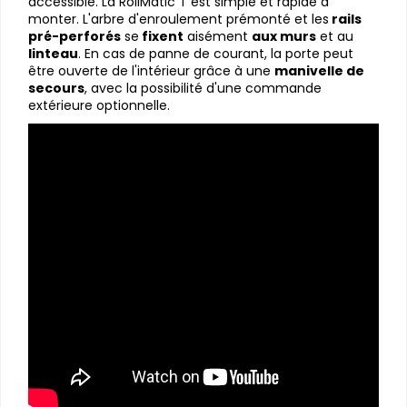
accessible. La RollMatic T est simple et rapide à
monter. L'arbre d'enroulement prémonté et les
rails
pré-perforés
se
fixent
aisément
aux murs
et au
linteau
. En cas de panne de courant, la porte peut
être ouverte de l'intérieur grâce à une
manivelle de
secours
, avec la possibilité d'une commande
extérieure optionnelle.