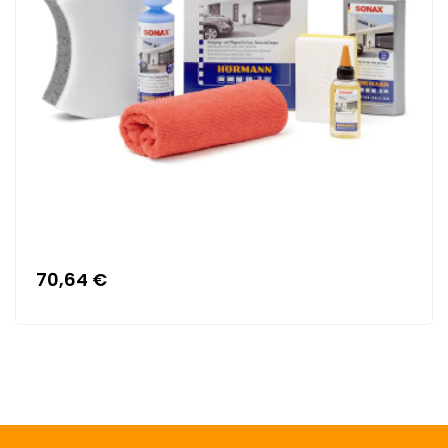
70,64 €