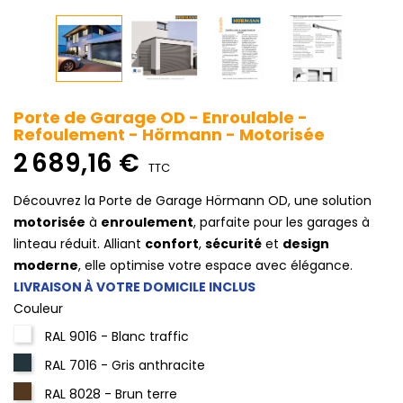
Porte de Garage OD - Enroulable -
Refoulement - Hörmann - Motorisée
2 689,16 €
TTC
Découvrez la Porte de Garage Hörmann OD, une solution
motorisée
à
enroulement
, parfaite pour les garages à
linteau réduit. Alliant
confort
,
sécurité
et
design
moderne
, elle optimise votre espace avec élégance.
LIVRAISON À VOTRE DOMICILE INCLUS
Couleur
RAL 9016 - Blanc traffic
RAL 7016 - Gris anthracite
RAL 8028 - Brun terre