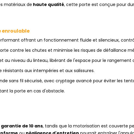
es matériaux de
haute qualité
, cette porte est conçue pour dur
e enroulable
erformant offrant un fonctionnement fluide et silencieux, contr
orte contre les chutes et minimise les risques de défaillance m
 au niveau du linteau, libérant de l'espace pour le rangement ou
ésistants aux intempéries et aux salissures.
sans fil sécurisé, avec cryptage avancé pour éviter les tenta
ant la porte en cas d'obstacle.
garantie de 10 ans
, tandis que la motorisation est couverte 
conforme
ou
négligence d'entretien
pourrait entraîner l'annula