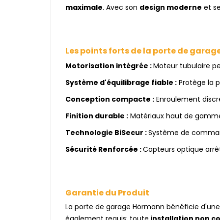
maximale
. Avec son
design moderne
et s
Les points forts de la porte de garag
Motorisation intégrée :
Moteur tubulaire p
Système d'équilibrage fiable :
Protège la p
Conception compacte :
Enroulement discret
Finition durable :
Matériaux haut de gamme r
Technologie BiSecur :
Système de commande 
Sécurité Renforcée :
Capteurs optique arrêt
Garantie du Produit
La porte de garage Hörmann bénéficie d'une
également requis; toute i
nstallation non 