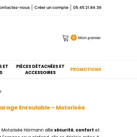
ontactez-nous
Créer un compte
05 45 21 84 39
Mon panier
0
S ET
PIÈCES DÉTACHÉES ET
PROMOTIONS
S
ACCESSOIRES
e
arage Enroulable - Motorisée
e Motorisée Hörmann allie
sécurité
,
confort
et