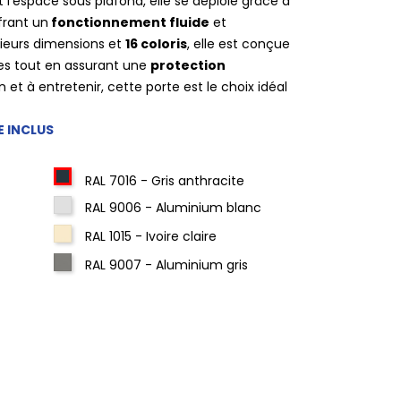
t l'espace sous plafond, elle se déploie grâce à
frant un
fonctionnement fluide
et
usieurs dimensions et
16 coloris
, elle est conçue
es tout en assurant une
protection
ion et à entretenir, cette porte est le choix idéal
E INCLUS
RAL 7016 - Gris anthracite
RAL 9006 - Aluminium blanc
RAL 1015 - Ivoire claire
RAL 9007 - Aluminium gris