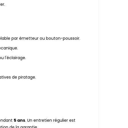
er.
ôlable par émetteur ou bouton-poussoir.
écanique.
 l'éclairage.
tives de piratage.
pendant
5 ans
. Un entretien régulier est
tion de la garantie.