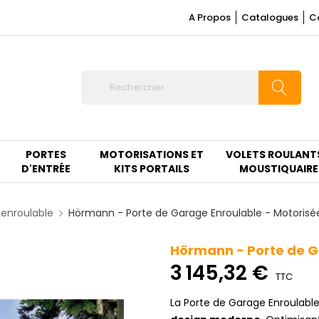
A Propos
Catalogues
C
PORTES
MOTORISATIONS ET
VOLETS ROULANT
D'ENTRÉE
KITS PORTAILS
MOUSTIQUAIRE
 enroulable
Hörmann - Porte de Garage Enroulable - Motorisé
Hörmann - Porte de G
3 145,32 €
TTC
La Porte de Garage Enroulabl