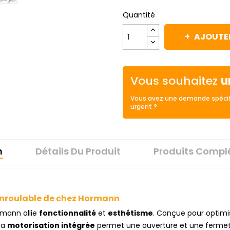
Quantité
AJOUTER
Vous souhaitez
u
Vous avez une demande spécif
urgent ?
n
Détails Du Produit
Produits Compl
 enroulable de chez Hormann
rmann allie
fonctionnalité
et
esthétisme
. Conçue pour optimis
Sa
motorisation intégrée
permet une ouverture et une fermetu