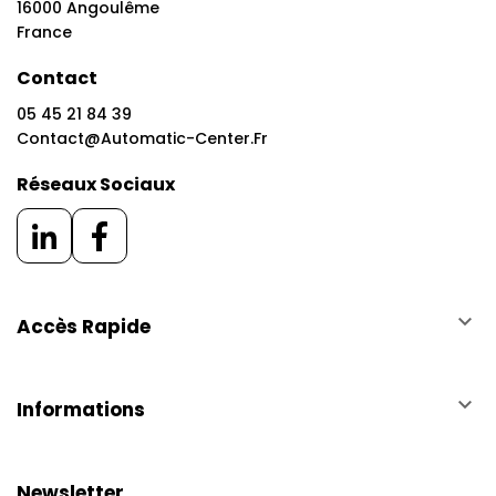
16000 Angoulême
France
Contact
05 45 21 84 39
Contact@automatic-Center.fr
Réseaux Sociaux
keyboard_arrow_down
Accès Rapide
keyboard_arrow_down
Informations
Newsletter