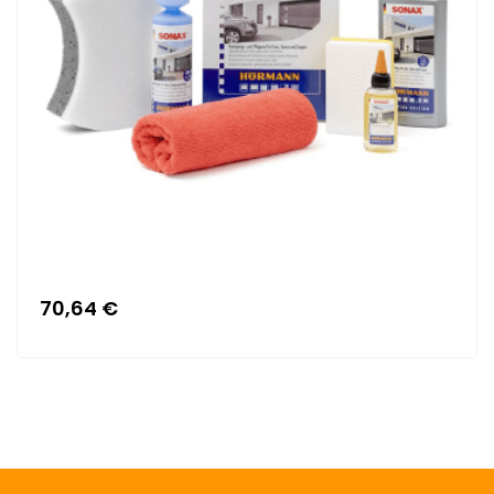
70,64 €