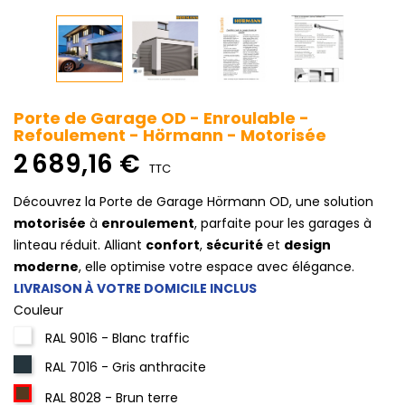
Porte de Garage OD - Enroulable -
Refoulement - Hörmann - Motorisée
2 689,16 €
TTC
Découvrez la Porte de Garage Hörmann OD, une solution
motorisée
à
enroulement
, parfaite pour les garages à
linteau réduit. Alliant
confort
,
sécurité
et
design
moderne
, elle optimise votre espace avec élégance.
LIVRAISON À VOTRE DOMICILE INCLUS
Couleur
RAL 9016 - Blanc traffic
RAL 7016 - Gris anthracite
RAL 8028 - Brun terre