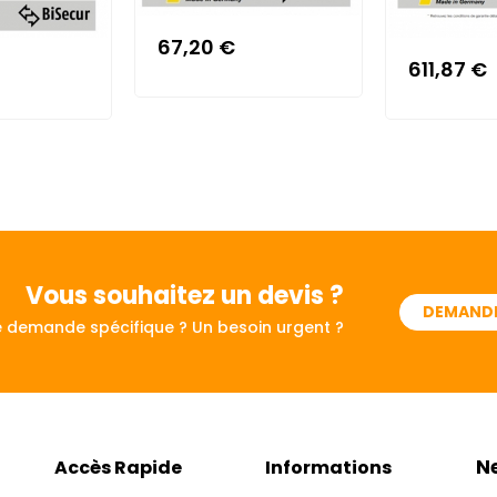
67,20 €
611,87 €
Vous souhaitez
un devis ?
DEMANDE
 demande spécifique ? Un besoin urgent ?
N
Accès Rapide
Informations