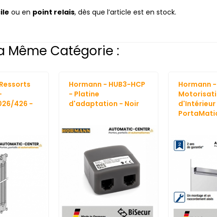
ile
ou en
point relais
, dès que l’article est en stock.
a Même Catégorie :
Ressorts
Hormann - HUB3-HCP
Hormann -
-
- Platine
Motorisati
026/426 -
d'adaptation - Noir
d'Intérieur
PortaMatic