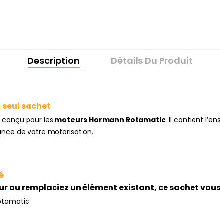
Description
Détails Du Produit
n seul sachet
 conçu pour les
moteurs Hormann Rotamatic
. Il contient l’
nance de votre motorisation.
é
r ou remplaciez un élément existant, ce sachet vous 
Rotamatic