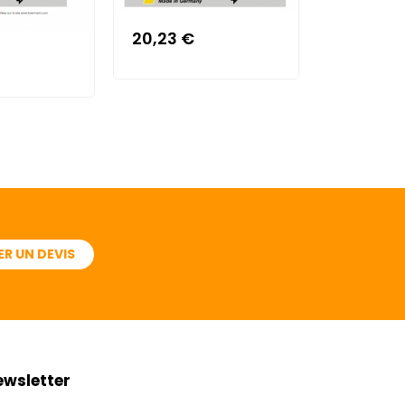
20,23 €
81,56 €
R UN DEVIS
ewsletter