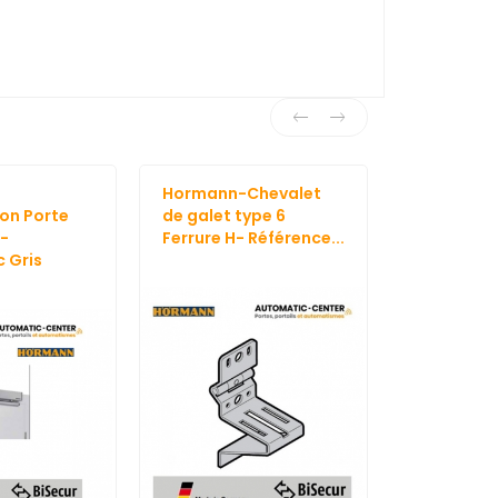
Hormann-Chevalet
Hormann 
on Porte
de galet type 6
Ferrure Z 
 -
Ferrure H- Référence...
2490 - Hau
 Gris