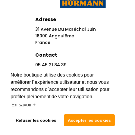
Adresse
31 Avenue Du Maréchal Juin
16000 Angoulême
France
Contact
05 45 21 84 39
Contact@automatic-Center.fr
Notre boutique utilise des cookies pour
améliorer l´expérience utilisateur et nous vous
Réseaux Sociaux
recommandons d´accepter leur utilisation pour
profiter pleinement de votre navigation.
En savoir +
Refuser les cookies
Accepter les cookies