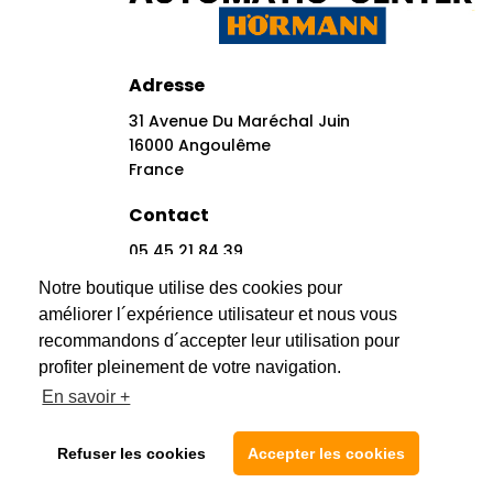
Adresse
31 Avenue Du Maréchal Juin
16000 Angoulême
France
Contact
05 45 21 84 39
Contact@automatic-Center.fr
Notre boutique utilise des cookies pour
améliorer l´expérience utilisateur et nous vous
Réseaux Sociaux
recommandons d´accepter leur utilisation pour
profiter pleinement de votre navigation.
En savoir +
Refuser les cookies
Accepter les cookies