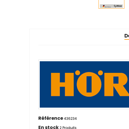
D
Référence
436234
En stock
2 Produits