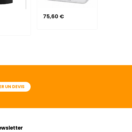
75,60 €
1 587,96
R UN DEVIS
ewsletter