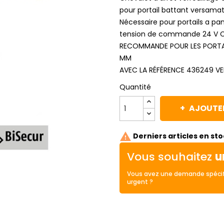
pour portail battant versama
Nécessaire pour portails a pa
tension de commande 24 V 
RECOMMANDE POUR LES PORTAIL
MM
AVEC LA RÉFÉRENCE 436249 V
Quantité
AJOUTER

Derniers articles en st
Vous souhaitez
u
Vous avez une demande spécif
urgent ?