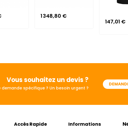
€
1 348,80 €
147,01 €
Vous souhaitez
un devis ?
DEMANDE
 demande spécifique ? Un besoin urgent ?
N
Accès Rapide
Informations