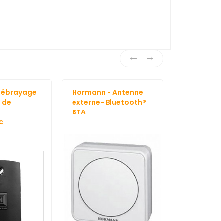
Débrayage
Hormann - Antenne
Hormann-
 de
externe- Bluetooth®
Motorisati
BTA
Battant - 
c
RotaMatic 