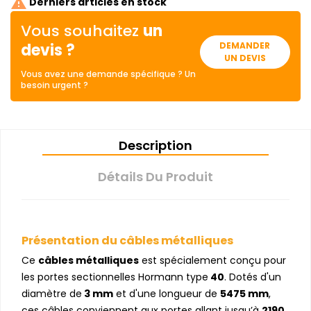

Derniers articles en stock
Vous souhaitez
un
devis ?
DEMANDER
UN DEVIS
Vous avez une demande spécifique ? Un
besoin urgent ?
Description
Détails Du Produit
Présentation du câbles métalliques
Ce
câbles métalliques
est spécialement conçu pour
les portes sectionnelles Hormann type
40
. Dotés d'un
diamètre de
3 mm
et d'une longueur de
5475 mm
,
ces câbles conviennent aux portes allant jusqu’à
2190