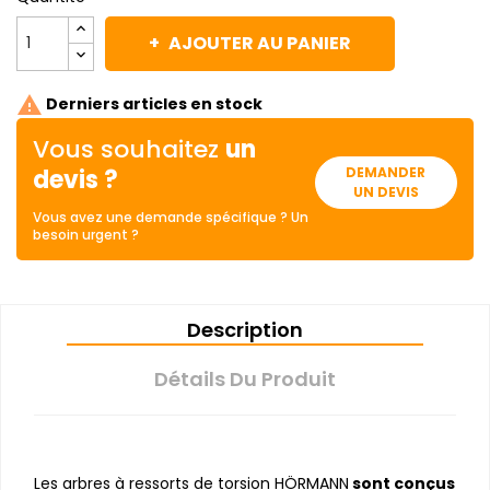
AJOUTER AU PANIER

Derniers articles en stock
Vous souhaitez
un
devis ?
DEMANDER
UN DEVIS
Vous avez une demande spécifique ? Un
besoin urgent ?
Description
Détails Du Produit
Les arbres à ressorts de torsion HÖRMANN
sont conçus