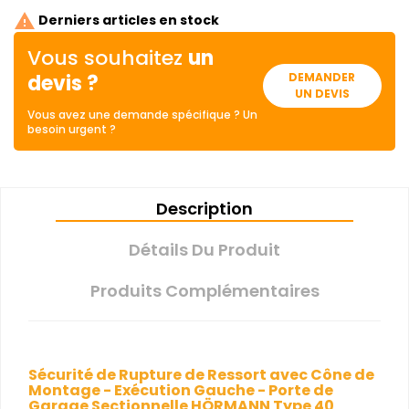

Derniers articles en stock
Vous souhaitez
un
devis ?
DEMANDER
UN DEVIS
Vous avez une demande spécifique ? Un
besoin urgent ?
Description
Détails Du Produit
Produits Complémentaires
Sécurité de Rupture de Ressort avec Cône de
Montage - Exécution Gauche - Porte de
Garage Sectionnelle HÖRMANN Type 40