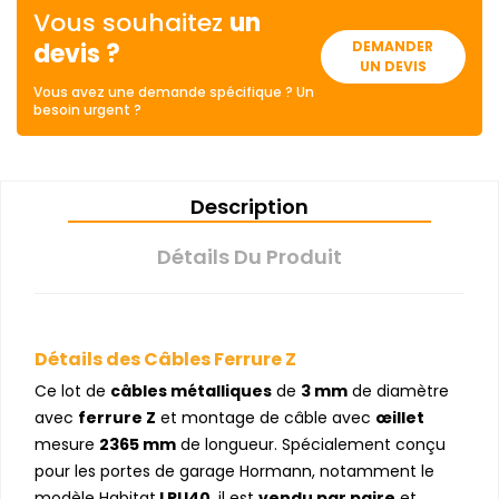
Vous souhaitez
un
devis ?
DEMANDER
UN DEVIS
Vous avez une demande spécifique ? Un
besoin urgent ?
Description
Détails Du Produit
Détails des Câbles Ferrure Z
Ce lot de
câbles métalliques
de
3 mm
de diamètre
avec
ferrure Z
et montage de câble avec
œillet
mesure
2365 mm
de longueur. Spécialement conçu
pour les portes de garage Hormann, notamment le
modèle Habitat
LPU40
, il est
vendu par paire
et