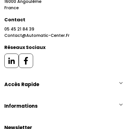
16000 Angoulême
France
Contact
05 45 21 84 39
Contact@automatic-Center.fr
Réseaux Sociaux
keyboard_arrow_down
Accès Rapide
keyboard_arrow_down
Informations
Newsletter