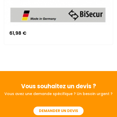
61,98 €
Vous souhaitez
un devis ?
Vous avez une demande spécifique ? Un besoin urgent ?
DEMANDER UN DEVIS