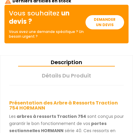

Derniers articles en stock
Vous souhaitez
un
devis ?
DEMANDER
UN DEVIS
Vous avez une demande spécifique ? Un
besoin urgent ?
Description
Détails Du Produit
Présentation des Arbre à Ressorts Traction
754 HORMANN
Les
arbres à ressorts Traction 754
sont conçus pour
garantir le bon fonctionnement de vos
portes
sectionnelles HORMANN
série 40. Ces ressorts en