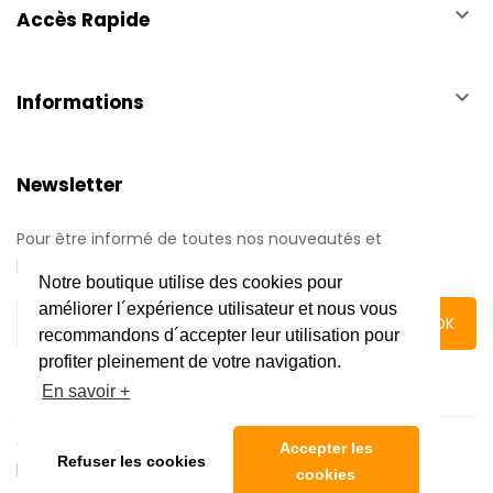
keyboard_arrow_down
Accès Rapide
keyboard_arrow_down
Informations
Newsletter
Pour être informé de toutes nos nouveautés et
promotions.
Notre boutique utilise des cookies pour
améliorer l´expérience utilisateur et nous vous
recommandons d´accepter leur utilisation pour
profiter pleinement de votre navigation.
En savoir +
Copyright © 2020 Automatic Center | Tous droits réservés
Accepter les
Refuser les cookies
|
Mentions légales
cookies