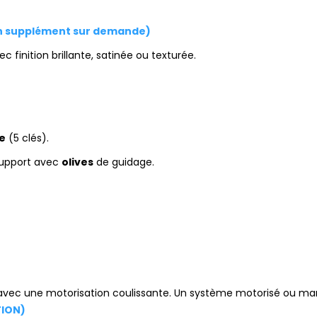
n supplément sur demande)
vec finition brillante, satinée ou texturée.
re
(5 clés).
support avec
olives
de guidage.
vec une motorisation coulissante. Un système motorisé ou man
ION)