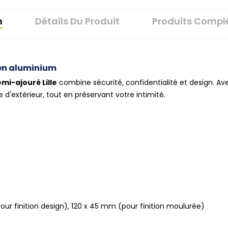
n
Détails Du Produit
Produits Compl
 en aluminium
emi-ajouré Lille
combine sécurité, confidentialité et design. Av
e d'extérieur, tout en préservant votre intimité.
ur finition design), 120 x 45 mm (pour finition moulurée)