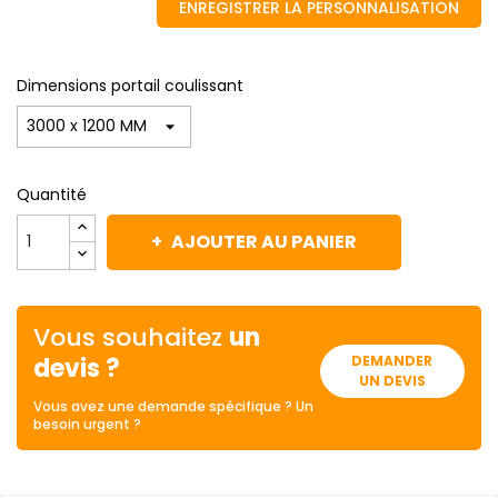
ENREGISTRER LA PERSONNALISATION
Dimensions portail coulissant
Quantité
AJOUTER AU PANIER
Vous souhaitez
un
devis ?
DEMANDER
UN DEVIS
Vous avez une demande spécifique ? Un
besoin urgent ?