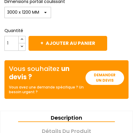
Dimensions portail coulissant
Quantité
AJOUTER AU PANIER
Vous souhaitez
un
devis ?
DEMANDER
UN DEVIS
Vous avez une demande spécifique ? Un
besoin urgent ?
Description
Détails Du Produit