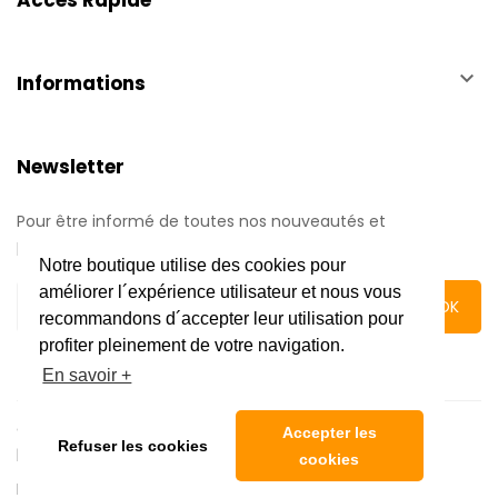
keyboard_arrow_down
Informations
Newsletter
Pour être informé de toutes nos nouveautés et
promotions.
Notre boutique utilise des cookies pour
améliorer l´expérience utilisateur et nous vous
recommandons d´accepter leur utilisation pour
profiter pleinement de votre navigation.
En savoir +
Copyright © 2020 Automatic Center | Tous droits réservés
Accepter les
Refuser les cookies
|
Mentions légales
cookies
Réalisé par l'
Agence web 16h33