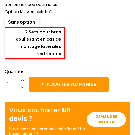
performances optimales.
Option Kit VersaMatic2
Sans option
2 Sets pour bras
coulissant en cas de
montage latérales
restreintes
Quantité
AJOUTER AU PANIER
Vous souhaitez
un
devis ?
DEMANDER
UN DEVIS
Vous avez une demande spécifique ? Un
besoin urgent ?