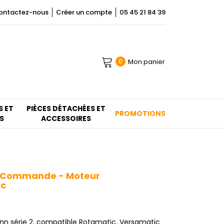
ontactez-nous
Créer un compte
05 45 21 84 39
Mon panier
0
S ET
PIÈCES DÉTACHÉES ET
PROMOTIONS
S
ACCESSOIRES
e Commande - Moteur
ic
 série 2, compatible Rotamatic, Versamatic