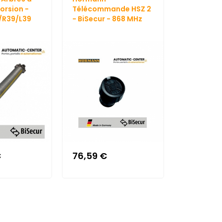
orsion -
Télécommande HSZ 2
Ressort - 
/R39/L39
- BiSecur - 868 MHz
R728/L728
€
76,59 €
300,04 