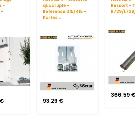
e -
quadruple -
Ressort - T
 -
Référence 015/415 -
R729/L729
Portes...
366,59 
 €
93,29 €