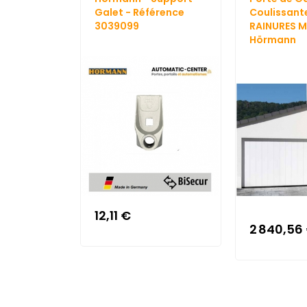
Galet - Référence
Coulissant
3039099
RAINURES M
Hörmann
12,11 €
2 840,56