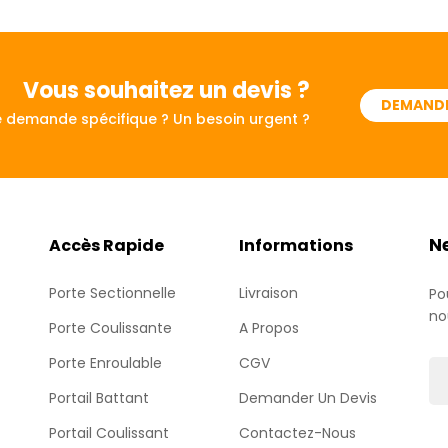
Vous souhaitez
un devis ?
DEMANDE
 demande spécifique ? Un besoin urgent ?
N
Accès Rapide
Informations
Porte Sectionnelle
Livraison
Po
no
Porte Coulissante
A Propos
Porte Enroulable
CGV
Portail Battant
Demander Un Devis
Portail Coulissant
Contactez-Nous