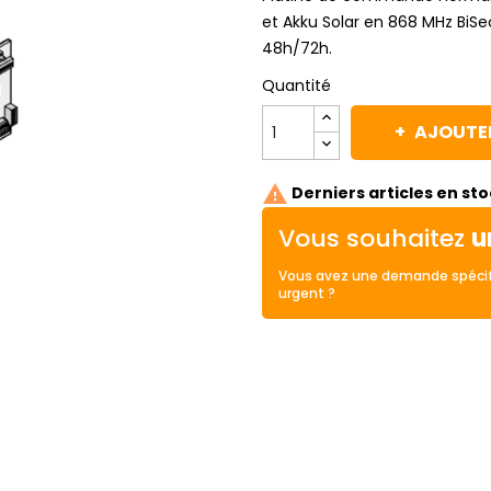
et Akku Solar en 868 MHz BiSecu
48h/72h.
Quantité
AJOUTER

Derniers articles en st
Vous souhaitez
u
Vous avez une demande spécif
urgent ?