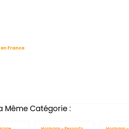
 en France
a Même Catégorie :
arage
Hormann - Ressorts
Hormann - 