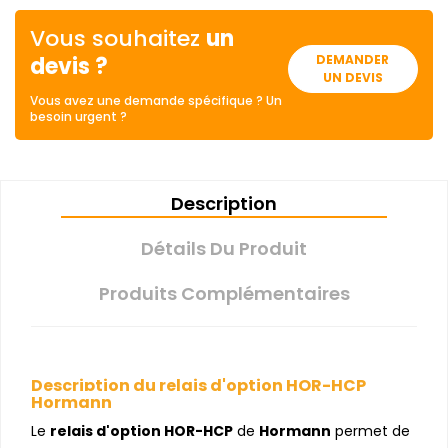
Vous souhaitez
un
devis ?
DEMANDER
UN DEVIS
Vous avez une demande spécifique ? Un
besoin urgent ?
Description
Détails Du Produit
Produits Complémentaires
Description du relais d'option HOR-HCP
Hormann
Le
relais d'option HOR-HCP
de
Hormann
permet de