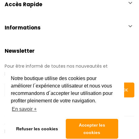
keyboard_arrow_down
Accès Rapide
keyboard_arrow_down
Informations
Newsletter
Pour être informé de toutes nos nouveautés et
promotions.
Notre boutique utilise des cookies pour
améliorer l´expérience utilisateur et nous vous
recommandons d´accepter leur utilisation pour
profiter pleinement de votre navigation.
En savoir +
Copyright © 2020 Automatic Center | Tous droits réservés
Accepter les
Refuser les cookies
|
Mentions légales
cookies