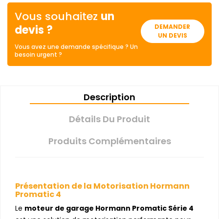
Vous souhaitez
un
devis ?
DEMANDER
UN DEVIS
Vous avez une demande spécifique ? Un
besoin urgent ?
Description
Détails Du Produit
Produits Complémentaires
Présentation de la Motorisation Hormann
Promatic 4
Le
moteur de garage Hormann Promatic Série 4