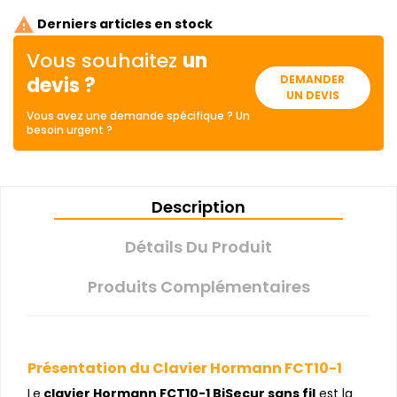

Derniers articles en stock
Vous souhaitez
un
devis ?
DEMANDER
UN DEVIS
Vous avez une demande spécifique ? Un
besoin urgent ?
Description
Détails Du Produit
Produits Complémentaires
Présentation du Clavier Hormann FCT10-1
Le
clavier Hormann FCT10-1 BiSecur sans fil
est la