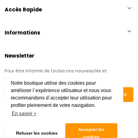
keyboard_arrow_down
Accès Rapide
keyboard_arrow_down
Informations
Newsletter
Pour être informé de toutes nos nouveautés et
promotions.
Notre boutique utilise des cookies pour
améliorer l´expérience utilisateur et nous vous
recommandons d´accepter leur utilisation pour
profiter pleinement de votre navigation.
En savoir +
Copyright © 2020 Automatic Center | Tous droits réservés
Accepter les
Refuser les cookies
|
Mentions légales
cookies