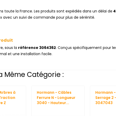
ans toute la France. Les produits sont expédiés dans un délai de
4
hoix avec un suivi de commande pour plus de sérénité.
roduit
e, sous la
référence 3064362
. Conçus spécifiquement pour le
al et une installation facile.
a Même Catégorie :
Arbres à
Hormann - Câbles
Hormann -
Traction
Ferrure N - Longueur
Serrage 2 
re Z
3040 - Hauteur...
3047043