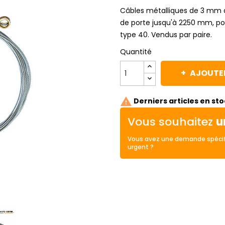
Câbles métalliques de 3 mm 
de porte jusqu'à 2250 mm, po
type 40. Vendus par paire.
Quantité
AJOUTER

Derniers articles en st
Vous souhaitez
u
Vous avez une demande spécif
urgent ?