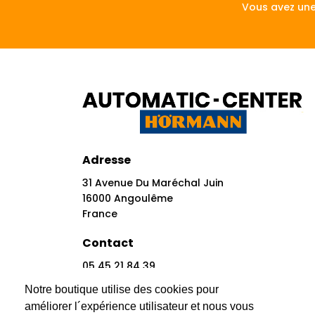
Vous avez une
Adresse
31 Avenue Du Maréchal Juin
16000 Angoulême
France
Contact
05 45 21 84 39
Contact@automatic-Center.fr
Notre boutique utilise des cookies pour
améliorer l´expérience utilisateur et nous vous
Réseaux Sociaux