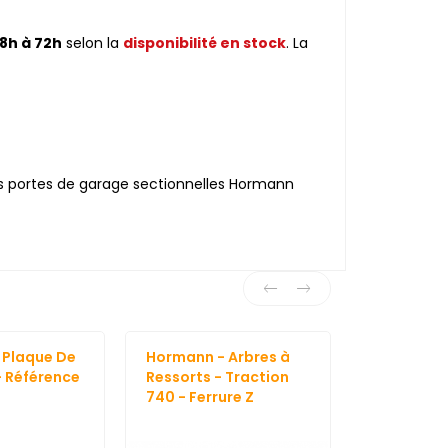
8h à 72h
selon la
disponibilité en stock
. La
s portes de garage sectionnelles Hormann
 Plaque De
Hormann - Arbres à
Hormann -
- Référence
Ressorts - Traction
Ressorts -
740 - Ferrure Z
761 - Ferru