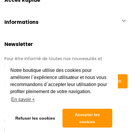
keyboard_arrow_down
Informations
Newsletter
Pour être informé de toutes nos nouveautés et
promotions.
Notre boutique utilise des cookies pour
améliorer l´expérience utilisateur et nous vous
recommandons d´accepter leur utilisation pour
profiter pleinement de votre navigation.
En savoir +
Copyright © 2020 Automatic Center | Tous droits réservés
Accepter les
Refuser les cookies
|
Mentions légales
cookies
Réalisé par l'
Agence web 16h33