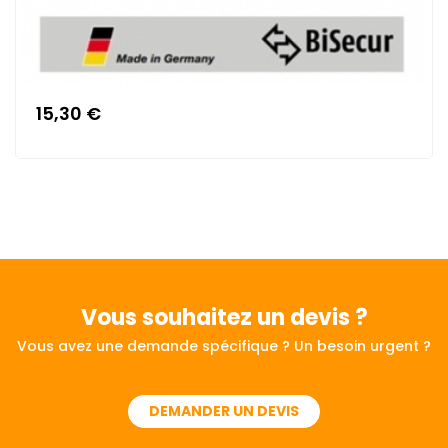
15,30 €
Vous souhaitez
un devis ?
Vous avez une demande spécifique ? Un besoin urgent ?
DEMANDER UN DEVIS