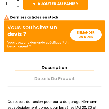
AJOUTER AU PANIER

Derniers articles en stock
Vous souhaitez
un
devis ?
DEMANDER
UN DEVIS
Vous avez une demande spécifique ? Un
besoin urgent ?
Description
Détails Du Produit
Ce ressort de torsion pour porte de garage Hörmann
est spécialement conçu pour les séries LPU 20, 30 et