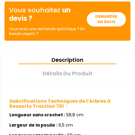
Vous souhaitez
un
devis ?
DEMANDER
UN DEVIS
Vous avez une demande spécifique ? Un
besoin urgent ?
Description
Détails Du Produit
Spécifications Techniques de l’Arbres à
Ressorts Traction 751 :
Longueur sans crochet :
58,8 cm
Largeur de la poulie :
6,5 cm