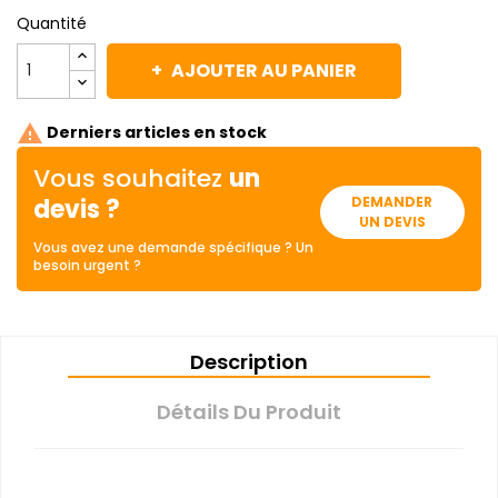
Quantité
AJOUTER AU PANIER

Derniers articles en stock
Vous souhaitez
un
devis ?
DEMANDER
UN DEVIS
Vous avez une demande spécifique ? Un
besoin urgent ?
Description
Détails Du Produit