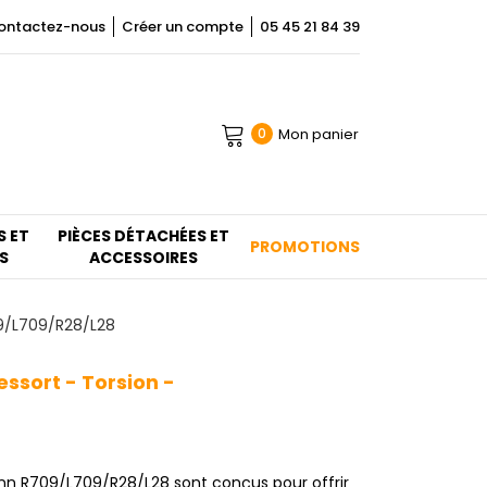
ontactez-nous
Créer un compte
05 45 21 84 39
Mon panier
0
S ET
PIÈCES DÉTACHÉES ET
PROMOTIONS
S
ACCESSOIRES
09/L709/R28/L28
ssort - Torsion -
ann R709/L709/R28/L28 sont conçus pour offrir