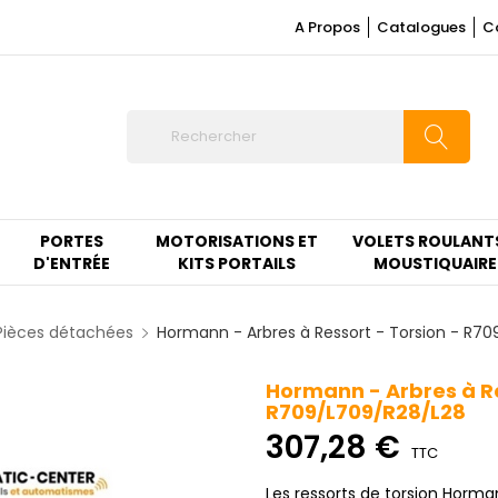
A Propos
Catalogues
C
PORTES
MOTORISATIONS ET
VOLETS ROULANT
D'ENTRÉE
KITS PORTAILS
MOUSTIQUAIRE
Pièces détachées
Hormann - Arbres à Ressort - Torsion - R7
Hormann - Arbres à Re
R709/L709/R28/L28
307,28 €
TTC
Les ressorts de torsion Horm