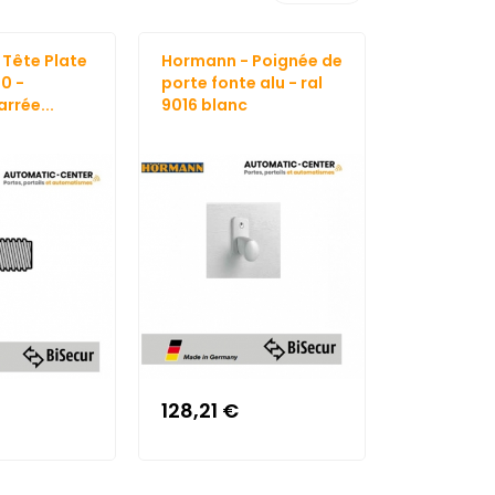
Tête Plate
Hormann - Poignée de
Hormann -
20 -
porte fonte alu - ral
quadruple
rrée...
9016 blanc
Référence 
128,21 €
118,74 €