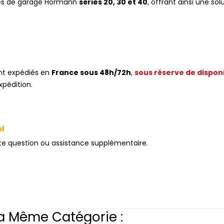
rtes de garage Hormann
séries 20, 30 et 40
, offrant ainsi une sol
nt expédiés en
France sous 48h/72h
,
sous réserve de disponi
xpédition.
el
ute question ou assistance supplémentaire.
a Même Catégorie :