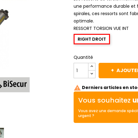
une performance durable et f
spirales, ces ressorts sont fa
optimale.
RESSORT TORSION VUE INT
RIGHT DROIT
Quantité
AJOUTER

Derniers articles en st
Vous souhaitez
u
Vous avez une demande spécif
urgent ?