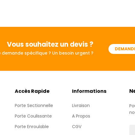
Vous souhaitez
un devis ?
DEMANDE
 demande spécifique ? Un besoin urgent ?
N
Accès Rapide
Informations
Porte Sectionnelle
Livraison
Po
no
Porte Coulissante
A Propos
Porte Enroulable
CGV