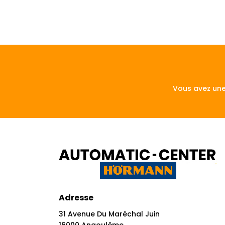
Vous avez une
Adresse
31 Avenue Du Maréchal Juin
16000 Angoulême