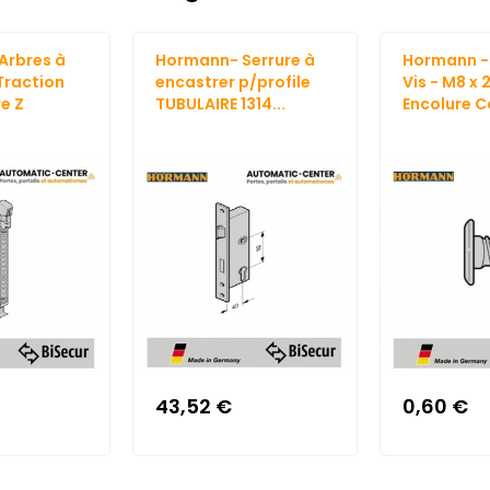
Arbres à
Hormann- Serrure à
Hormann - 
Traction
encastrer p/profile
Vis - M8 x 
re Z
TUBULAIRE 1314...
Encolure Ca
43,52 €
0,60 €