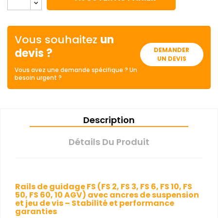
Vous souhaitez
un
devis ?
DEMANDER
UN DEVIS
Vous avez une demande spécifique ? Un
besoin urgent ?
Description
Détails Du Produit
Rails de guidage FS (FS 2, FS 3, FS 6, FS 10, FS
50, FS 60, 10 AGV) avec ancres de suspension
et jeu de vis – Stabilité et performance
garanties