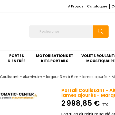
A Propos
Catalogues
C
PORTES
MOTORISATIONS ET
VOLETS ROULANT
D'ENTRÉE
KITS PORTAILS
MOUSTIQUAIRE
l Coulissant - Aluminuim - largeur 3 m à 6 m - lames ajourés - 
Portail Coulissant - A
lames ajourés - Marq
2 998,85 €
TTC
Portail en aluminium soudé e