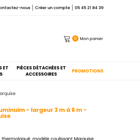
ontactez-nous
Créer un compte
05 45 21 84 39
Mon panier
0
S ET
PIÈCES DÉTACHÉES ET
PROMOTIONS
S
ACCESSOIRES
Marquise
luminuim - largeur 3 m à 6 m -
uise
t thermolaqué, modèle coulissant Marquise.