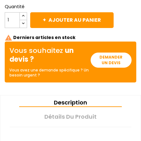
Quantité
AJOUTER AU PANIER

Derniers articles en stock
Vous souhaitez
un
devis ?
DEMANDER
UN DEVIS
Vous avez une demande spécifique ? Un
besoin urgent ?
Description
Détails Du Produit