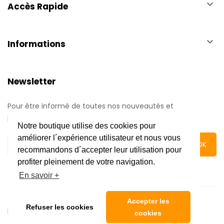
keyboard_arrow_down
Accès Rapide
keyboard_arrow_down
Informations
Newsletter
Pour être informé de toutes nos nouveautés et
promotions.
Notre boutique utilise des cookies pour
améliorer l´expérience utilisateur et nous vous
recommandons d´accepter leur utilisation pour
profiter pleinement de votre navigation.
En savoir +
Copyright © 2020 Automatic Center | Tous droits réservés
Accepter les
Refuser les cookies
|
Mentions légales
cookies