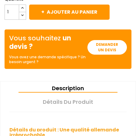
AJOUTER AU PANIER
Vous souhaitez
un
devis ?
DEMANDER
UN DEVIS
Vous avez une demande spécifique ? Un
besoin urgent ?
Description
Détails Du Produit
Détails du produit : Une qualité allemande
irréprochable