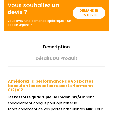
Vous souhaitez
un
devis ?
DEMANDER
UN DEVIS
Vous avez une demande spécifique ? Un
besoin urgent ?
Description
Détails Du Produit
Améliorez la performance de vos portes
basculantes avec les ressorts Hormann
012/412
Les
ressorts quadruple Hormann 012/412
sont
spécialement conçus pour optimiser le
fonctionnement de vos portes basculantes
N80
. Leur