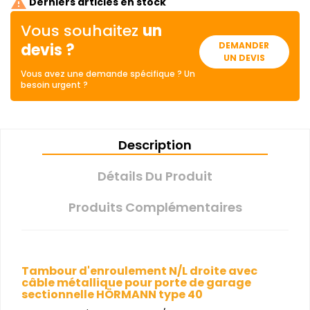

Derniers articles en stock
Vous souhaitez
un
devis ?
DEMANDER
UN DEVIS
Vous avez une demande spécifique ? Un
besoin urgent ?
Description
Détails Du Produit
Produits Complémentaires
Tambour d'enroulement N/L droite avec
câble métallique pour porte de garage
sectionnelle HÖRMANN type 40