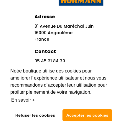
Adresse
31 Avenue Du Maréchal Juin
16000 Angoulême
France
Contact
05 45 21 84 39
Contact@automatic-Center.fr
Notre boutique utilise des cookies pour
améliorer l´expérience utilisateur et nous vous
Réseaux Sociaux
recommandons d´accepter leur utilisation pour
profiter pleinement de votre navigation.
En savoir +
Refuser les cookies
Accepter les cookies