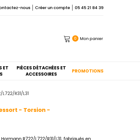
ontactez-nous
Créer un compte
05 45 21 84 39
Mon panier
0
S ET
PIÈCES DÉTACHÉES ET
PROMOTIONS
S
ACCESSOIRES
/L722/R31/L31
ssort - Torsion -
on Hormann R722/L722/R31/L31, fabriqués en