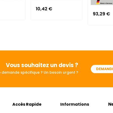
10,42 €
93,29 €
Vous souhaitez
un devis ?
DEMANDE
 demande spécifique ? Un besoin urgent ?
N
Accès Rapide
Informations