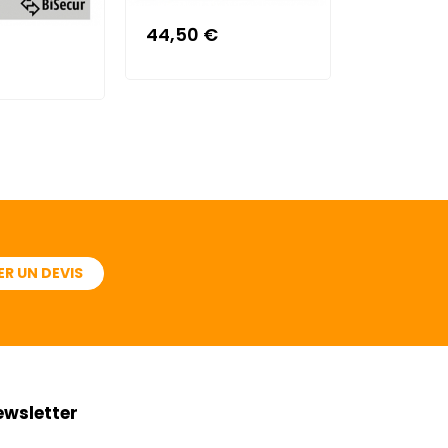
44,50 €
0,45 €
R UN DEVIS
ewsletter