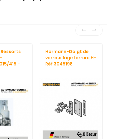
 Ressorts
Hormann-Doigt de
Hormann- 
-
verrouillage ferrure H-
vis M8 x 1
015/415 -
Réf 3045198
encolure c