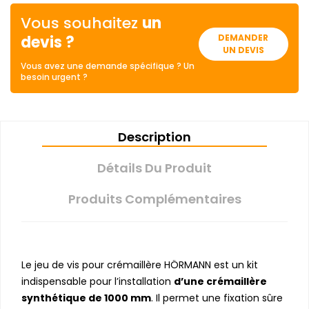
Vous souhaitez
un
devis ?
DEMANDER
UN DEVIS
Vous avez une demande spécifique ? Un
besoin urgent ?
Description
Détails Du Produit
Produits Complémentaires
Le jeu de vis pour crémaillère HÖRMANN est un kit
indispensable pour l’installation
d’une crémaillère
synthétique de 1000 mm
. Il permet une fixation sûre