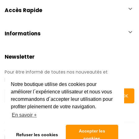
keyboard_arrow_down
Accès Rapide
keyboard_arrow_down
Informations
Newsletter
Pour être informé de toutes nos nouveautés et
promotions.
Notre boutique utilise des cookies pour
améliorer l´expérience utilisateur et nous vous
recommandons d´accepter leur utilisation pour
profiter pleinement de votre navigation.
En savoir +
Copyright © 2020 Automatic Center | Tous droits réservés
Accepter les
Refuser les cookies
|
Mentions légales
cookies