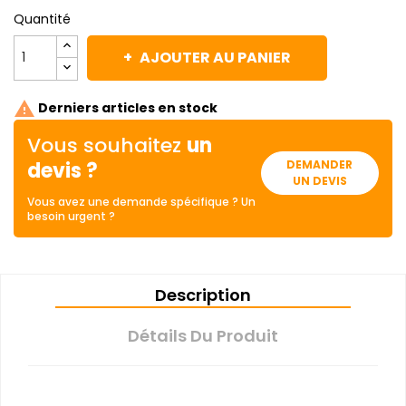
Quantité
AJOUTER AU PANIER

Derniers articles en stock
Vous souhaitez
un
devis ?
DEMANDER
UN DEVIS
Vous avez une demande spécifique ? Un
besoin urgent ?
Description
Détails Du Produit