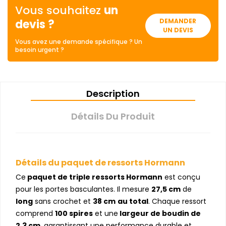
Vous souhaitez
un
devis ?
DEMANDER
UN DEVIS
Vous avez une demande spécifique ? Un
besoin urgent ?
Description
Détails Du Produit
Détails du paquet de ressorts Hormann
Ce
paquet de triple ressorts Hormann
est conçu
pour les portes basculantes. Il mesure
27,5 cm
de
long
sans crochet et
38 cm
au total
. Chaque ressort
comprend
100 spires
et une
largeur de boudin de
2,3 cm
, garantissant une performance durable et